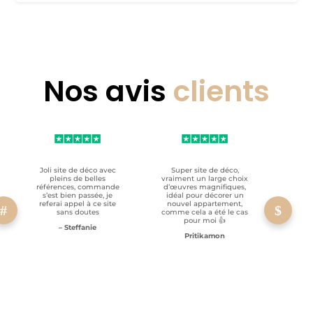
Nos avis
clients
Joli site de déco avec
Super site de déco,
RAS, p
pleins de belles
vraiment un large choix
clien
références, commande
d’œuvres magnifiques,
s’est bien passée, je
idéal pour décorer un
referai appel à ce site
nouvel appartement,
sans doutes
comme cela a été le cas
pour moi 👍
– Steffanie
Pritikamon