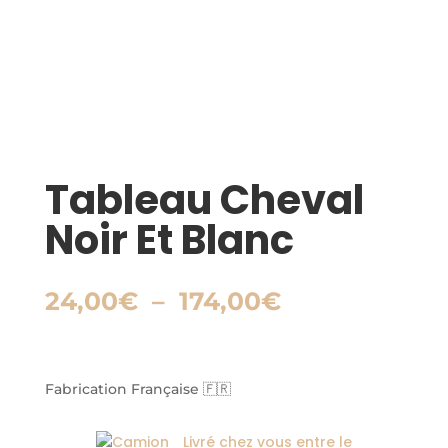
Tableau Cheval
Noir Et Blanc
Plage
24,00
€
–
174,00
€
de
prix :
24,00€
à
Fabrication Française 🇫🇷
174,00€
Livré chez vous entre le