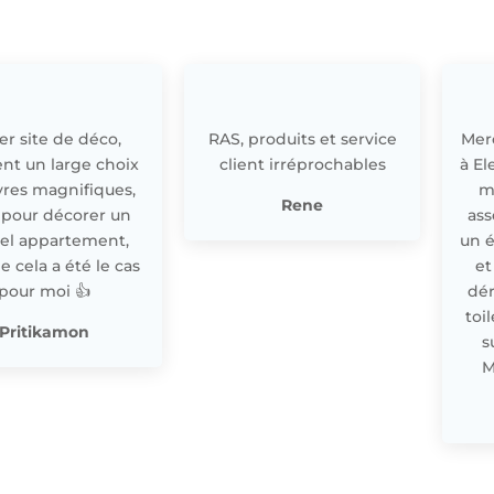
r site de déco,
RAS, produits et service
Merc
nt un large choix
client irréprochables
à El
res magnifiques,
m
Rene
 pour décorer un
ass
el appartement,
un 
cela a été le cas
et
pour moi 👍
dér
toi
Pritikamon
s
M