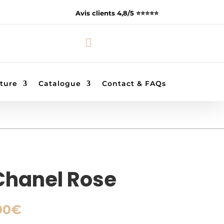
Avis clients 4,8/5 ⭐️⭐️⭐️⭐️⭐️

ture
Catalogue
Contact & FAQs
Chanel Rose
Plage
00
€
de