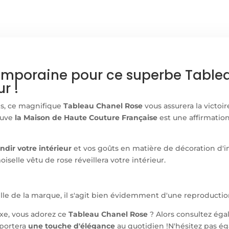
emporaine pour ce superbe Table
r !
es, ce magnifique
Tableau Chanel Rose
vous assurera la victoi
reuve
la Maison de Haute Couture Française
est une affirmatio
ndir votre intérieur
et vos goûts en matière de décoration d'i
selle vêtu de rose réveillera votre intérieur.
elle de la marque, il s'agit bien évidemment d'une reproductio
e, vous adorez ce
Tableau Chanel Rose
? Alors consultez ég
pportera
une touche d'élégance
au quotidien !
N'hésitez pas ég