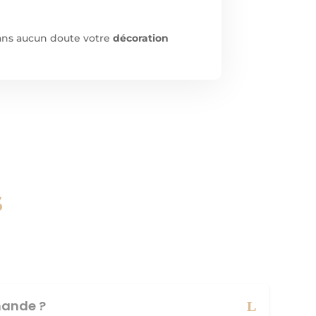
sans aucun doute votre
décoration
s
ande ?