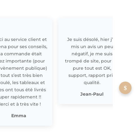
i au service client et
Je suis désolé, hier j’ai
E
ena pour ses conseils,
mis un avis un peu
a commande était
négatif, je me suis
ez importante (pour
trompé de site, pour off
évènement publique)
pure tout est OK,
 tout s’est très bien
support, rapport prix
oulé, les tableaux et
qualité.
les ont tous été livrés
p
Jean-Paul
uper rapidement !!
erci et à très vite !
Emma