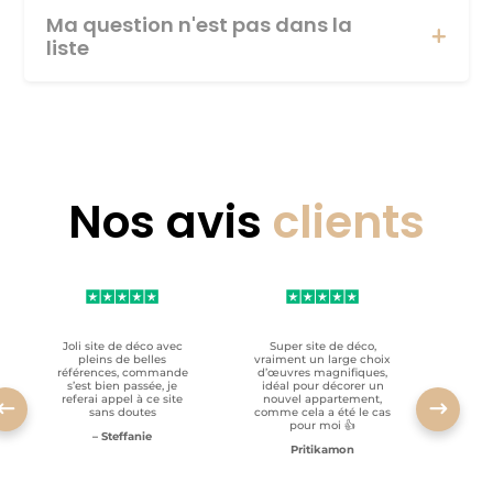
Ma question n'est pas dans la
liste
Nos avis
clients
Joli site de déco avec
Super site de déco,
RAS, p
pleins de belles
vraiment un large choix
clien
références, commande
d’œuvres magnifiques,
s’est bien passée, je
idéal pour décorer un
referai appel à ce site
nouvel appartement,
sans doutes
comme cela a été le cas
pour moi 👍
– Steffanie
Pritikamon