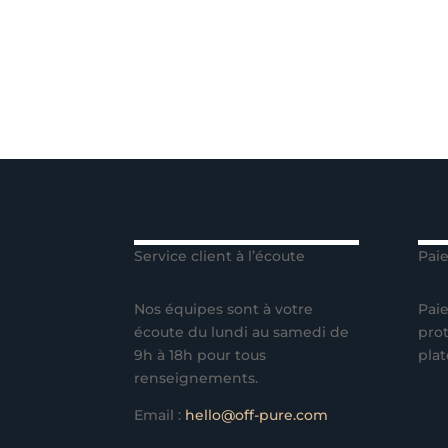
Service client à l’écoute
Pai
Nos équipes sont à votre
Paie
écoute du lundi au samedi de
prot
9h à 18h pour tous
plat
renseignements.
Email :
hello@off-pure.com