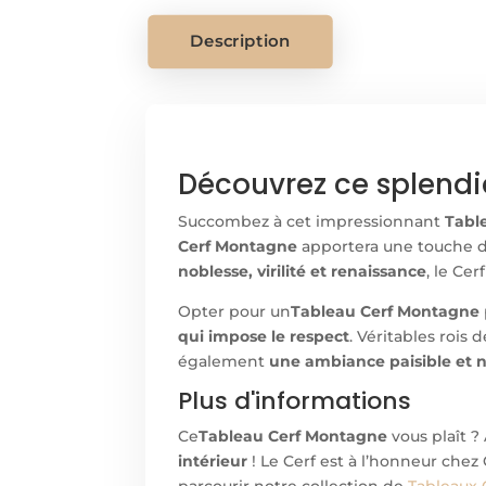
Description
Découvrez ce splendi
Succombez à cet impressionnant
Tabl
Cerf Montagne
apportera une touche de
noblesse, virilité et renaissance
, le Ce
Opter pour un
Tableau Cerf Montagne
qui impose le respect
. Véritables rois
également
une ambiance paisible et n
Plus d'informations
Ce
Tableau Cerf Montagne
vous plaît ?
intérieur
! Le Cerf est à l’honneur chez 
parcourir notre collection de
Tableaux 