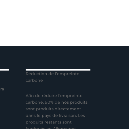
Réduction de l’empreinte
carbone
ra
Afin de réduire l’empreinte
carbone, 90% de nos produits
sont produits directement
dans le pays de livraison. Les
produits restants sont
fabriqués en Allemagne.