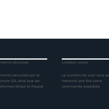
ements sécurisés
Livraison suivie
ments sécurisés par le
Le numéro de suivi vous se
ocole SSL ainsi que les
transmis une fois votre
eformes Stripe et Paypal.
commande expédiée.