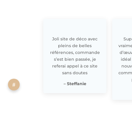
Joli site de déco avec
Supe
pleins de belles
vraime
références, commande
d’œuv
s’est bien passée, je
idéal
referai appel à ce site
nouv
sans doutes
comme 
– Steffanie