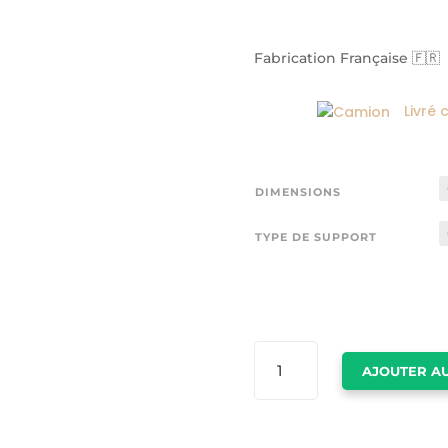
Fabrication Française 🇫🇷
Livré 
DIMENSIONS
TYPE DE SUPPORT
QUANTITÉ
AJOUTER AU
DE
TABLEAU
CERF
MONTAGNE