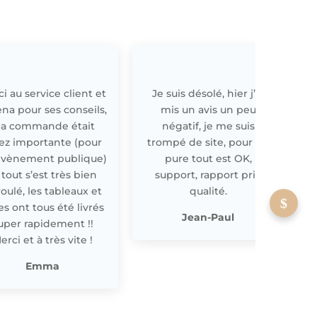
i au service client et
Je suis désolé, hier j’ai
E
ena pour ses conseils,
mis un avis un peu
a commande était
négatif, je me suis
ez importante (pour
trompé de site, pour off
évènement publique)
pure tout est OK,
 tout s’est très bien
support, rapport prix
oulé, les tableaux et
qualité.
les ont tous été livrés
p
Jean-Paul
uper rapidement !!
erci et à très vite !
Emma