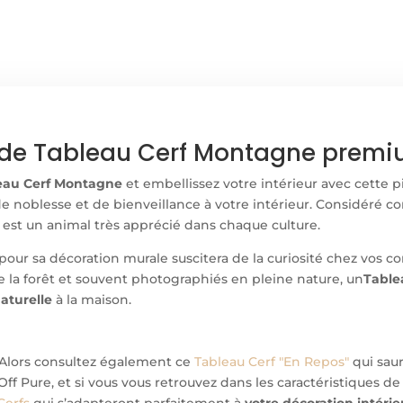
de Tableau Cerf Montagne premium
eau Cerf Montagne
et embellissez votre intérieur avec cette 
 noblesse et de bienveillance à votre intérieur. Considéré com
rf est un animal très apprécié dans chaque culture.
pour sa décoration murale suscitera de la curiosité chez vos c
 de la forêt et souvent photographiés en pleine nature, un
Table
aturelle
à la maison.
 Alors consultez également ce
Tableau Cerf "En Repos"
qui sau
Off Pure, et si vous vous retrouvez dans les caractéristiques d
Cerfs
qui s’adapteront parfaitement à
votre décoration intéri