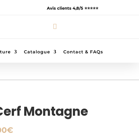
Avis clients 4,8/5 ⭐️⭐️⭐️⭐️⭐️

ture
Catalogue
Contact & FAQs
Cerf Montagne
Plage
00
€
de