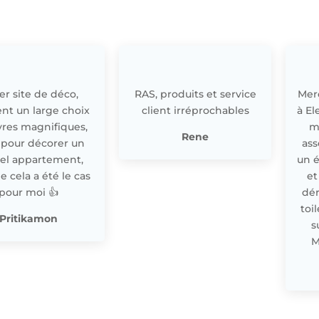
r site de déco,
RAS, produits et service
Merc
nt un large choix
client irréprochables
à El
res magnifiques,
m
Rene
 pour décorer un
ass
el appartement,
un 
cela a été le cas
et
pour moi 👍
dér
toi
Pritikamon
s
M