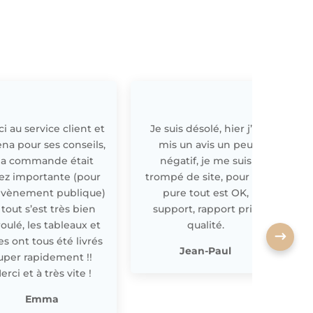
i au service client et
Je suis désolé, hier j’ai
E
ena pour ses conseils,
mis un avis un peu
a commande était
négatif, je me suis
ez importante (pour
trompé de site, pour off
évènement publique)
pure tout est OK,
 tout s’est très bien
support, rapport prix
oulé, les tableaux et
qualité.
les ont tous été livrés
p
Jean-Paul
uper rapidement !!
erci et à très vite !
Emma