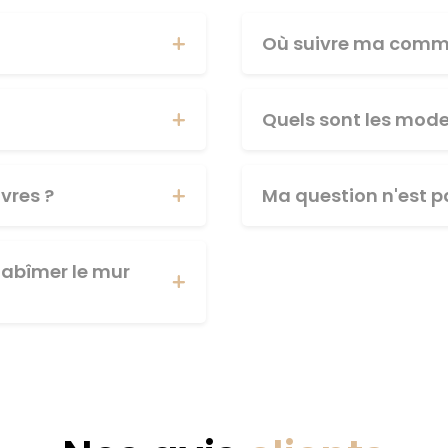
Où suivre ma comm
Quels sont les mod
vres ?
Ma question n'est pa
abîmer le mur