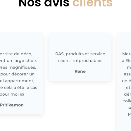
Nos avis
clients
r site de déco,
RAS, produits et service
Merc
nt un large choix
client irréprochables
à El
res magnifiques,
m
Rene
 pour décorer un
ass
el appartement,
un 
cela a été le cas
et
pour moi 👍
dér
toi
Pritikamon
s
M