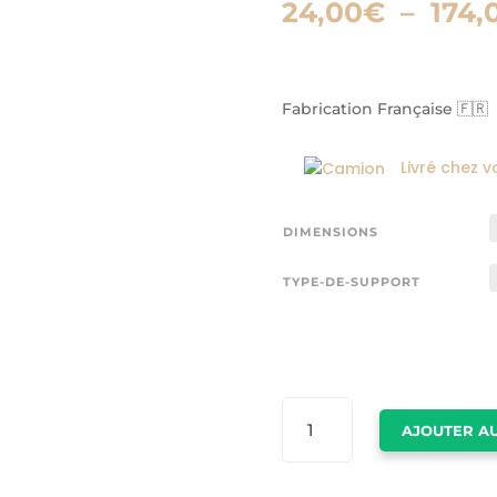
24,00
€
–
174,
Fabrication Française 🇫🇷
Livré chez v
DIMENSIONS
TYPE-DE-SUPPORT
QUANTITÉ
AJOUTER AU
DE
TABLEAU
BORD