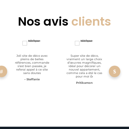
Nos avis
clients
Joli site de déco avec
Super site de déco,
RAS, p
pleins de belles
vraiment un large choix
clien
références, commande
d’œuvres magnifiques,
s’est bien passée, je
idéal pour décorer un
referai appel à ce site
nouvel appartement,
sans doutes
comme cela a été le cas
pour moi 👍
– Steffanie
Pritikamon