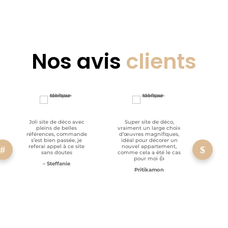
Nos avis
clients
Joli site de déco avec
Super site de déco,
RAS, p
pleins de belles
vraiment un large choix
clien
références, commande
d’œuvres magnifiques,
s’est bien passée, je
idéal pour décorer un
referai appel à ce site
nouvel appartement,
sans doutes
comme cela a été le cas
pour moi 👍
– Steffanie
Pritikamon