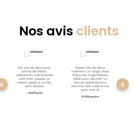
Nos avis
clients
Joli site de déco avec
Super site de déco,
RAS, p
pleins de belles
vraiment un large choix
clien
références, commande
d’œuvres magnifiques,
s’est bien passée, je
idéal pour décorer un
referai appel à ce site
nouvel appartement,
sans doutes
comme cela a été le cas
pour moi 👍
– Steffanie
Pritikamon