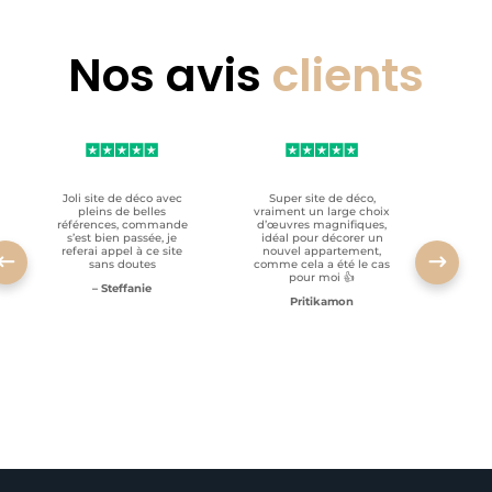
Nos avis
clients
Joli site de déco avec
Super site de déco,
RAS, p
pleins de belles
vraiment un large choix
clien
références, commande
d’œuvres magnifiques,
s’est bien passée, je
idéal pour décorer un
referai appel à ce site
nouvel appartement,
sans doutes
comme cela a été le cas
pour moi 👍
– Steffanie
Pritikamon