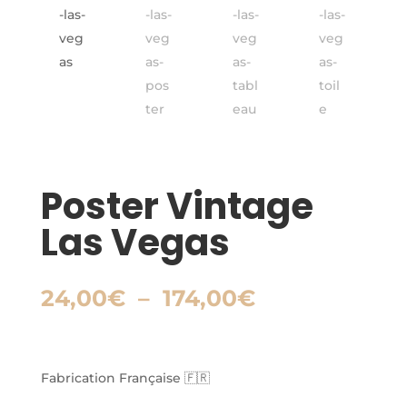
Poster Vintage
Las Vegas
Plage
24,00
€
–
174,00
€
de
prix :
24,00€
à
Fabrication Française 🇫🇷
174,00€