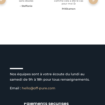
sans doutes
comme cela a été le cas
pour moi 👍
– Steffanie
Pritikamon
Service client à l’écoute
Nos équipes sont à votre écoute du lundi au
samedi de 9h à 18h pour tous renseignements.
Email :
hello@off-pure.com
Paiements sécurisés