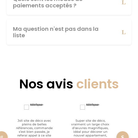
paiements acceptés ?
Ma question n'est pas dans la
liste
Nos avis
clients
Joli site de déco avec
Super site de déco,
RAS, p
pleins de belles
vraiment un large choix
clien
références, commande
d’œuvres magnifiques,
s’est bien passée, je
idéal pour décorer un
referai appel à ce site
nouvel appartement,