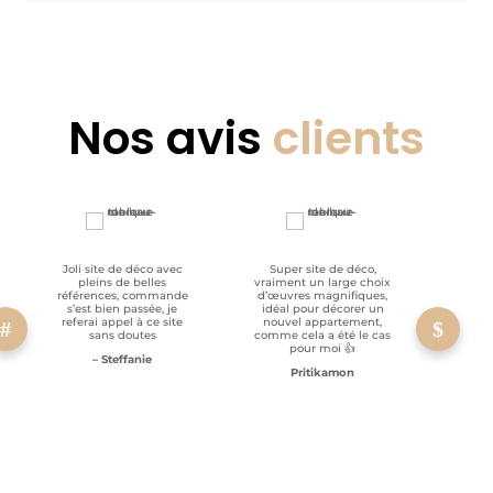
Nos avis
clients
Joli site de déco avec
Super site de déco,
RAS, p
pleins de belles
vraiment un large choix
clien
références, commande
d’œuvres magnifiques,
s’est bien passée, je
idéal pour décorer un
referai appel à ce site
nouvel appartement,
sans doutes
comme cela a été le cas
pour moi 👍
– Steffanie
Pritikamon