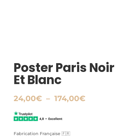
Poster Paris Noir
Et Blanc
Plage
24,00
€
–
174,00
€
de
prix :
24,00€
à
174,00€
Fabrication Française 🇫🇷