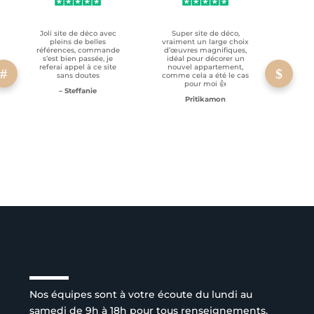
Joli site de déco avec
Super site de déco,
RAS, p
pleins de belles
vraiment un large choix
clien
références, commande
d’œuvres magnifiques,
s’est bien passée, je
idéal pour décorer un
referai appel à ce site
nouvel appartement,
sans doutes
comme cela a été le cas
pour moi 👍
– Steffanie
Pritikamon
Service client à l’écoute
Nos équipes sont à votre écoute du lundi au
samedi de 9h à 18h pour tous renseignements.