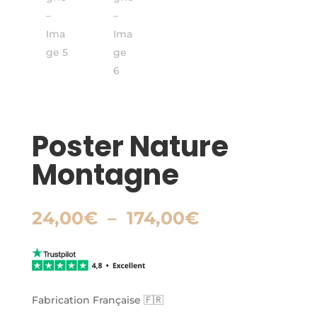
Poster Nature
Montagne
Plage
24,00
€
–
174,00
€
de
prix :
24,00€
à
174,00€
Fabrication Française 🇫🇷