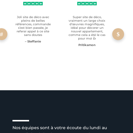
Joli site de déco avec
Super site de déco,
RAS, p
pleins de belles
vraiment un large choix
clien
références, commande
d’œuvres magnifiques,
s’est bien passée, je
idéal pour décorer un
referai appel à ce site
nouvel appartement,
sans doutes
comme cela a été le cas
pour moi 👍
– Steffanie
Pritikamon
Service client à l’écoute
Nos équipes sont à votre écoute du lundi au