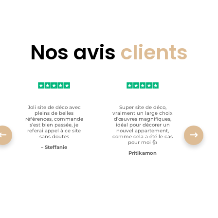
Nos avis
clients
Joli site de déco avec
Super site de déco,
RAS, p
pleins de belles
vraiment un large choix
clien
références, commande
d’œuvres magnifiques,
s’est bien passée, je
idéal pour décorer un
referai appel à ce site
nouvel appartement,
sans doutes
comme cela a été le cas
pour moi 👍
– Steffanie
Pritikamon