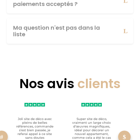
paiements acceptés ?
Ma question n'est pas dans la
liste
Nos avis
clients
Joli site de déco avec
Super site de déco,
RAS, p
pleins de belles
vraiment un large choix
clien
références, commande
d’œuvres magnifiques,
s’est bien passée, je
idéal pour décorer un
referai appel à ce site
nouvel appartement,
sans doutes
comme cela a été le cas