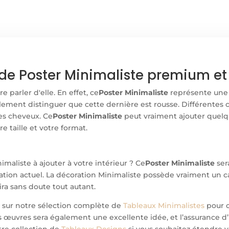
de Poster Minimaliste premium et 
e parler d'elle. En effet, ce
Poster Minimaliste
représente une
lement distinguer que cette dernière est rousse. Différentes c
es cheveux. Ce
Poster Minimaliste
peut vraiment ajouter quelq
e taille et votre format.
aliste à ajouter à votre intérieur ? Ce
Poster Minimaliste
ser
oration actuel. La décoration Minimaliste possède vraiment un c
ira sans doute tout autant.
r sur notre sélection complète de
Tableaux Minimalistes
pour c
 œuvres sera également une excellente idée, et l’assurance d
tre collection de
Tableaux Designs
si vous souhaitez étendre v