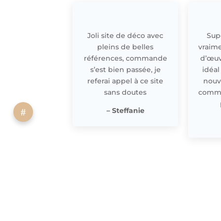
Joli site de déco avec
Supe
pleins de belles
vraime
références, commande
d’œuv
s’est bien passée, je
idéal
referai appel à ce site
nouv
sans doutes
comme 
– Steffanie