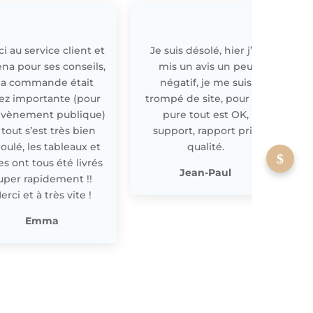
i au service client et
Je suis désolé, hier j’ai
E
ena pour ses conseils,
mis un avis un peu
a commande était
négatif, je me suis
ez importante (pour
trompé de site, pour off
évènement publique)
pure tout est OK,
 tout s’est très bien
support, rapport prix
oulé, les tableaux et
qualité.
les ont tous été livrés
p
Jean-Paul
uper rapidement !!
erci et à très vite !
Emma