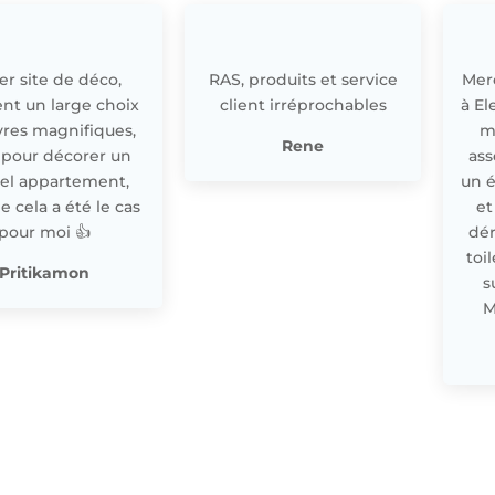
r site de déco,
RAS, produits et service
Merc
nt un large choix
client irréprochables
à El
res magnifiques,
m
Rene
 pour décorer un
ass
el appartement,
un 
cela a été le cas
et
pour moi 👍
dér
toi
Pritikamon
s
M