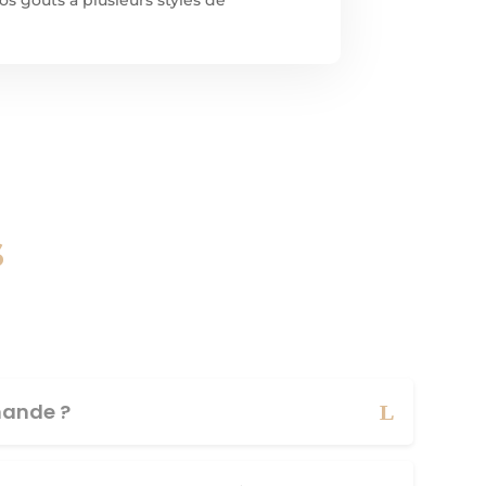
s
ande ?