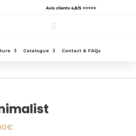
Avis clients 4,8/5 ⭐️⭐️⭐️⭐️⭐️

ture
Catalogue
Contact & FAQs
nimalist
Plage
00
€
de