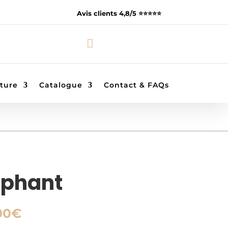
Avis clients 4,8/5 ⭐️⭐️⭐️⭐️⭐️

ture
Catalogue
Contact & FAQs
ephant
Plage
00
€
de