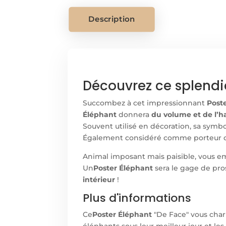
Description
Découvrez ce splendid
Succombez à cet impressionnant
Poste
Éléphant
donnera
du volume et de l’
Souvent utilisé en décoration, sa symb
Également considéré comme porteur 
Animal imposant mais paisible, vous em
Un
Poster Éléphant
sera le gage de pros
intérieur
!
Plus d'informations
Ce
Poster Éléphant
"De Face" vous cha
éléphants sous leur meilleur jour et le