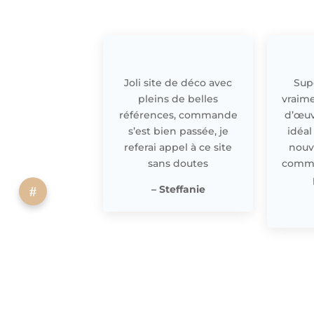
Joli site de déco avec
Supe
pleins de belles
vraime
références, commande
d’œuv
s’est bien passée, je
idéal
referai appel à ce site
nouv
sans doutes
comme 
– Steffanie