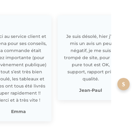
i au service client et
Je suis désolé, hier j’ai
E
ena pour ses conseils,
mis un avis un peu
a commande était
négatif, je me suis
ez importante (pour
trompé de site, pour off
évènement publique)
pure tout est OK,
 tout s’est très bien
support, rapport prix
oulé, les tableaux et
qualité.
les ont tous été livrés
p
Jean-Paul
uper rapidement !!
erci et à très vite !
Emma