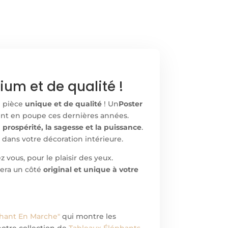
ium et de qualité !
e pièce
unique et de qualité
! Un
Poster
vent en poupe ces dernières années.
a prospérité, la sagesse et la puissance
.
 dans votre décoration intérieure.
vous, pour le plaisir des yeux.
rera un côté
original et unique à votre
́phant En Marche"
qui montre les
notre collection de
Tableaux Éléphants