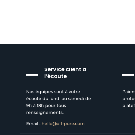
Service client à
l’écoute
Nos équipes sont à votre
Paiem
écoute du lundi au samedi de
proto
9h à 18h pour tous
plate
renseignements.
Email :
hello@off-pure.com