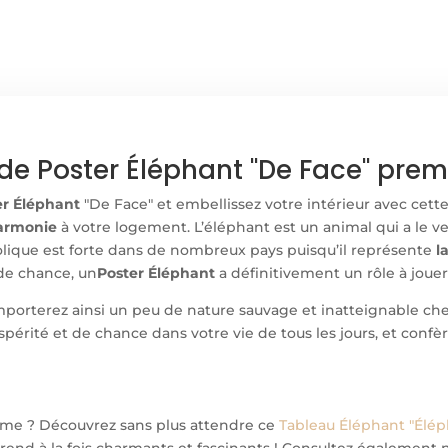
e Poster Éléphant "De Face" prem
r Éléphant
"De Face" et embellissez votre intérieur avec cett
harmonie
à votre logement. L’éléphant est un animal qui a le 
olique est forte dans de nombreux pays puisqu’il représente
l
de chance, un
Poster Éléphant
a définitivement un rôle à jouer
porterez ainsi un peu de nature sauvage et inatteignable chez 
périté et de chance dans votre vie de tous les jours, et confè
rme ? Découvrez sans plus attendre ce
Tableau Éléphant "Éle
s rend à la fois charmants et fascinants ! Consultez également 