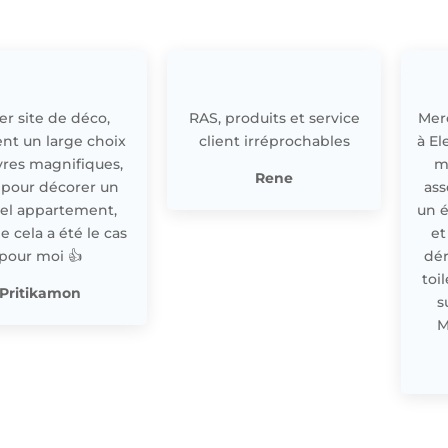
r site de déco,
RAS, produits et service
Merc
nt un large choix
client irréprochables
à El
res magnifiques,
m
Rene
 pour décorer un
ass
el appartement,
un 
cela a été le cas
et
pour moi 👍
dér
toi
Pritikamon
s
M