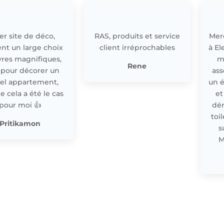
r site de déco,
RAS, produits et service
Merc
nt un large choix
client irréprochables
à El
res magnifiques,
m
Rene
 pour décorer un
ass
el appartement,
un 
cela a été le cas
et
pour moi 👍
dér
toi
Pritikamon
s
M