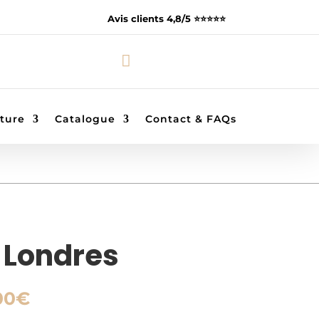
Avis clients 4,8/5 ⭐️⭐️⭐️⭐️⭐️

ture
Catalogue
Contact & FAQs
 Londres
Plage
00
€
de