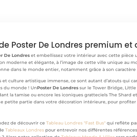
de Poster De Londres premium et d
er De Londres
et embellissez votre intérieur avec cette pièce 
ion moderne et élégante, à l’image de cette ville unique au mo
onne dans le monde entier, notamment grâce à son caractère c
s et culture artistique immense, ce sont autant d’atouts qui car
tes du monde ! Un
Poster De Londres
sur le Tower Bridge, Littl
nt la tamise ou encore les iconiques gratteciels The Shard et
ne petite partie dans votre décoration intérieure, pour profit
endez de découvrir ce
Tableau Londres "Fast Bus"
qui reflète pa
 de
Tableaux Londres
pour entrevoir nos différentes références
s ? Alors notre collection de
Tableaux Monde & Villes
sera parfa