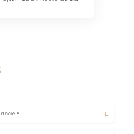
s
ande ?