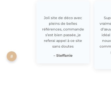
Joli site de déco avec
Supe
pleins de belles
vraime
références, commande
d’œuv
s’est bien passée, je
idéal
referai appel à ce site
nouv
sans doutes
comme 
– Steffanie