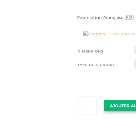
Fabrication Française 🇫🇷
Livré chez v
DIMENSIONS
TYPE-DE-SUPPORT
QUANTITÉ
AJOUTER AU
DE
POSTER
DE
LONDRES