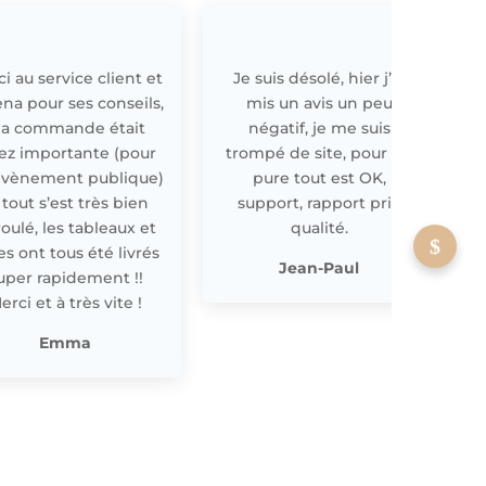
i au service client et
Je suis désolé, hier j’ai
E
ena pour ses conseils,
mis un avis un peu
a commande était
négatif, je me suis
ez importante (pour
trompé de site, pour off
évènement publique)
pure tout est OK,
 tout s’est très bien
support, rapport prix
oulé, les tableaux et
qualité.
les ont tous été livrés
p
Jean-Paul
uper rapidement !!
erci et à très vite !
Emma