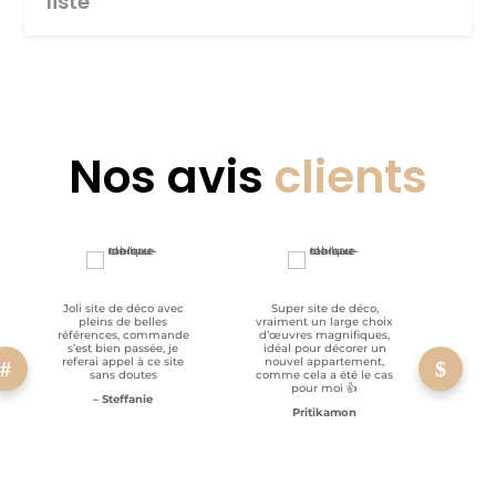
liste
Nos avis
clients
Joli site de déco avec
Super site de déco,
RAS, p
pleins de belles
vraiment un large choix
clien
références, commande
d’œuvres magnifiques,
s’est bien passée, je
idéal pour décorer un
referai appel à ce site
nouvel appartement,
sans doutes
comme cela a été le cas
pour moi 👍
– Steffanie
Pritikamon