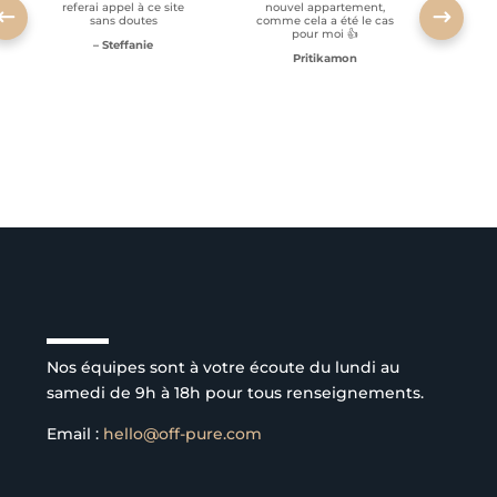
referai appel à ce site
nouvel appartement,
sans doutes
comme cela a été le cas
pour moi 👍
– Steffanie
Pritikamon
Service client à l’écoute
Nos équipes sont à votre écoute du lundi au
samedi de 9h à 18h pour tous renseignements.
Email :
hello@off-pure.com