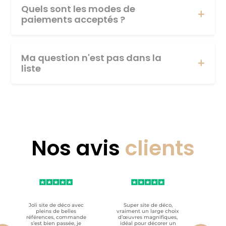
Quels sont les modes de
paiements acceptés ?
Ma question n'est pas dans la
liste
Nos avis
clients
Joli site de déco avec
Super site de déco,
RAS, p
pleins de belles
vraiment un large choix
clien
références, commande
d’œuvres magnifiques,
s’est bien passée, je
idéal pour décorer un