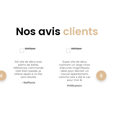
Nos avis
clients
Joli site de déco avec
Super site de déco,
RAS, p
pleins de belles
vraiment un large choix
clien
références, commande
d’œuvres magnifiques,
s’est bien passée, je
idéal pour décorer un
referai appel à ce site
nouvel appartement,
sans doutes
comme cela a été le cas
pour moi 👍
– Steffanie
Pritikamon