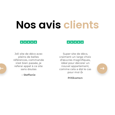
Nos avis
clients
Joli site de déco avec
Super site de déco,
RAS, p
pleins de belles
vraiment un large choix
clien
références, commande
d’œuvres magnifiques,
s’est bien passée, je
idéal pour décorer un
referai appel à ce site
nouvel appartement,
sans doutes
comme cela a été le cas
pour moi 👍
– Steffanie
Pritikamon