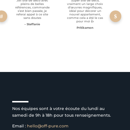
Joli site de déco avec
Super site de déco,
RAS, p
pleins de belles
vraiment un large choix
clien
références, commande
d’œuvres magnifiques,
s’est bien passée, je
idéal pour décorer un
referai appel à ce site
nouvel appartement,
sans doutes
comme cela a été le cas
pour moi 👍
– Steffanie
Pritikamon
Service client à l’écoute
Nos équipes sont à votre écoute du lundi au
samedi de 9h à 18h pour tous renseignements.
Email :
hello@off-pure.com