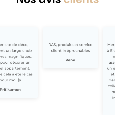
r site de déco,
RAS, produits et service
Merc
nt un large choix
client irréprochables
à El
res magnifiques,
m
Rene
 pour décorer un
ass
el appartement,
un 
cela a été le cas
et
pour moi 👍
dér
toi
Pritikamon
s
M