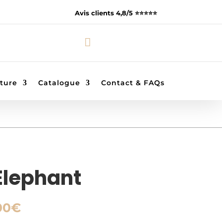
Avis clients 4,8/5 ⭐️⭐️⭐️⭐️⭐️

ture
Catalogue
Contact & FAQs
Elephant
Plage
00
€
de