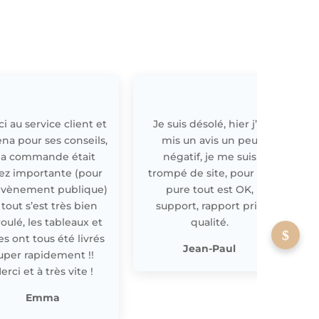
i au service client et
Je suis désolé, hier j’ai
E
ena pour ses conseils,
mis un avis un peu
a commande était
négatif, je me suis
ez importante (pour
trompé de site, pour off
évènement publique)
pure tout est OK,
 tout s’est très bien
support, rapport prix
oulé, les tableaux et
qualité.
les ont tous été livrés
p
Jean-Paul
uper rapidement !!
erci et à très vite !
Emma