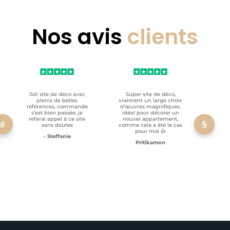
Nos avis
clients
Joli site de déco avec
Super site de déco,
RAS, p
pleins de belles
vraiment un large choix
clien
références, commande
d’œuvres magnifiques,
s’est bien passée, je
idéal pour décorer un
referai appel à ce site
nouvel appartement,
sans doutes
comme cela a été le cas
pour moi 👍
– Steffanie
Pritikamon