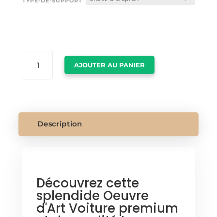
TYPE-DE-SUPPORT
QUANTITÉ
AJOUTER AU PANIER
DE
OEUVRE
D
ART
VOITURE
Description
Découvrez cette
splendide Oeuvre
d'Art Voiture premium