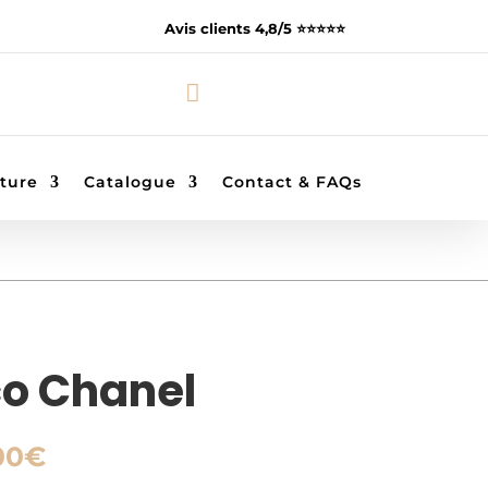
Avis clients 4,8/5 ⭐️⭐️⭐️⭐️⭐️

ture
Catalogue
Contact & FAQs
co Chanel
Plage
00
€
de