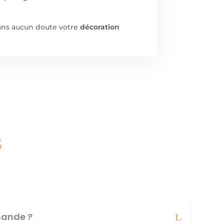
sans aucun doute votre
décoration
s
ande ?