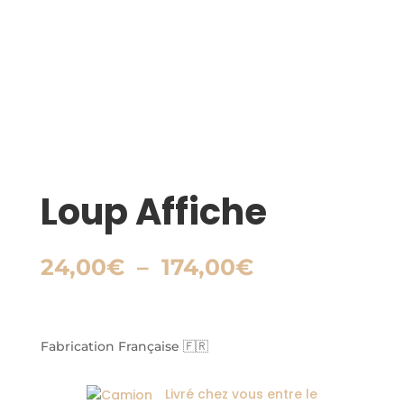
Loup Affiche
Plage
24,00
€
–
174,00
€
de
prix :
24,00€
à
Fabrication Française 🇫🇷
174,00€
Livré chez vous entre le