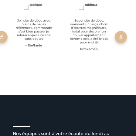
Joli site de déco avec
Super site de déco,
RAS, p
pleins de belles
vraiment un large choix
clien
références, commande
d’œuvres magnifiques,
s’est bien passée, je
idéal pour décorer un
referai appel à ce site
nouvel appartement,
sans doutes
comme cela a été le cas
pour moi 👍
– Steffanie
Pritikamon
Service client à l’écoute
Nos équipes sont à votre écoute du lundi au