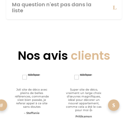
Ma question n'est pas dans la
liste
Nos avis
clients
Joli site de déco avec
Super site de déco,
RAS, p
pleins de belles
vraiment un large choix
clien
références, commande
d’œuvres magnifiques,
s’est bien passée, je
idéal pour décorer un
referai appel à ce site
nouvel appartement,
sans doutes
comme cela a été le cas
pour moi 👍
– Steffanie
Pritikamon