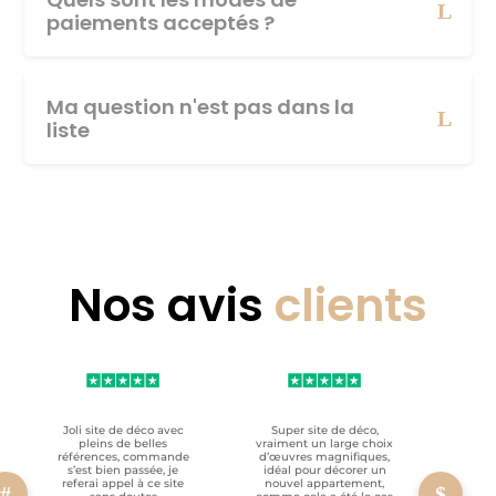
paiements acceptés ?
Ma question n'est pas dans la
liste
Nos avis
clients
Joli site de déco avec
Super site de déco,
RAS, p
pleins de belles
vraiment un large choix
clien
références, commande
d’œuvres magnifiques,
s’est bien passée, je
idéal pour décorer un
referai appel à ce site
nouvel appartement,