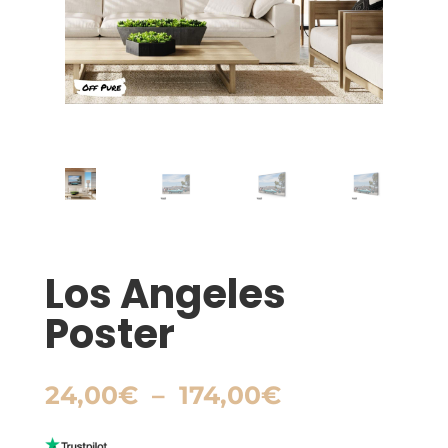
Los Angeles
Poster
Plage
24,00
€
–
174,00
€
de
prix :