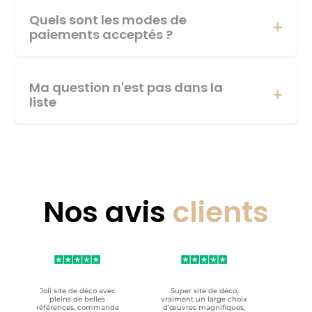
Quels sont les modes de
paiements acceptés ?
Ma question n'est pas dans la
liste
Nos avis
clients
Joli site de déco avec
Super site de déco,
RAS, p
pleins de belles
vraiment un large choix
clien
références, commande
d’œuvres magnifiques,