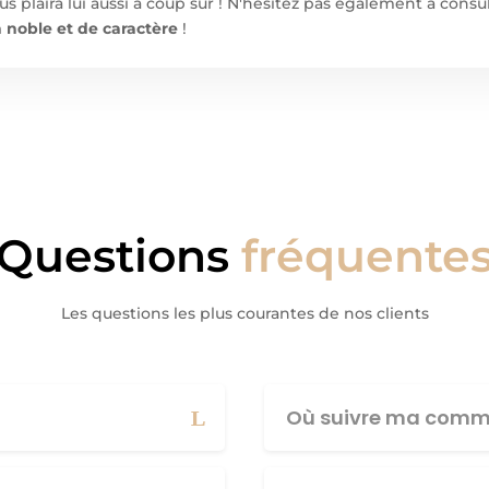
s plaira lui aussi à coup sûr ! N'hésitez pas également à cons
 noble et de caractère
!
Questions
fréquente
Les questions les plus courantes de nos clients
Où suivre ma comm