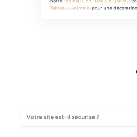
notre
Tableau Lion "Tête De Lion #7"
vou
Tableaux Animaux
pour
une décoration
Votre site est-il sécurisé ?