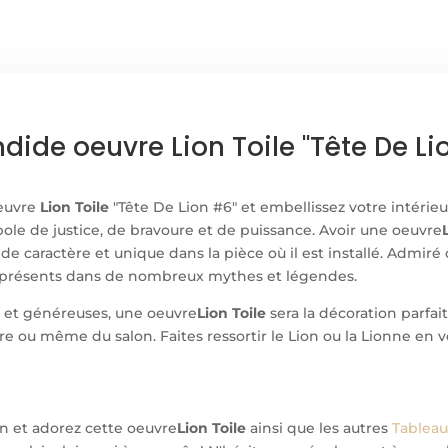
dide oeuvre Lion Toile "Tête De 
euvre
Lion Toile
"Tête De Lion #6" et embellissez votre intérie
mbole de justice, de bravoure et de puissance. Avoir une oeuvre
de caractère et unique dans la pièce où il est installé. Admiré
t présents dans de nombreux mythes et légendes.
 et généreuses, une oeuvre
Lion Toile
sera la décoration parfa
re ou même du salon. Faites ressortir le Lion ou la Lionne en v
on et adorez cette oeuvre
Lion Toile
ainsi que les autres
Tableau