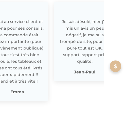
i au service client et
Je suis désolé, hier j’ai
E
ena pour ses conseils,
mis un avis un peu
a commande était
négatif, je me suis
ez importante (pour
trompé de site, pour off
évènement publique)
pure tout est OK,
 tout s’est très bien
support, rapport prix
oulé, les tableaux et
qualité.
les ont tous été livrés
p
Jean-Paul
uper rapidement !!
erci et à très vite !
Emma