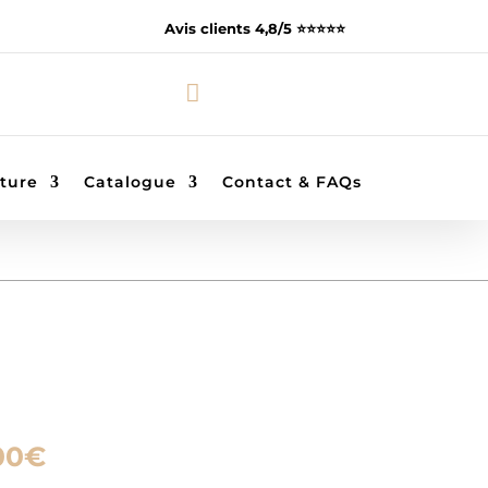
Avis clients 4,8/5 ⭐️⭐️⭐️⭐️⭐️

ture
Catalogue
Contact & FAQs
Plage
00
€
de