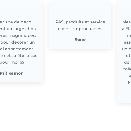
r site de déco,
RAS, produits et service
Merc
nt un large choix
client irréprochables
à El
res magnifiques,
m
Rene
 pour décorer un
ass
el appartement,
un 
cela a été le cas
et
pour moi 👍
dér
toi
Pritikamon
s
M