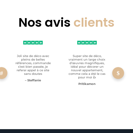
Nos avis
clients
Joli site de déco avec
Super site de déco,
RAS, p
pleins de belles
vraiment un large choix
clien
références, commande
d’œuvres magnifiques,
s’est bien passée, je
idéal pour décorer un
referai appel à ce site
nouvel appartement,
sans doutes
comme cela a été le cas
pour moi 👍
– Steffanie
Pritikamon