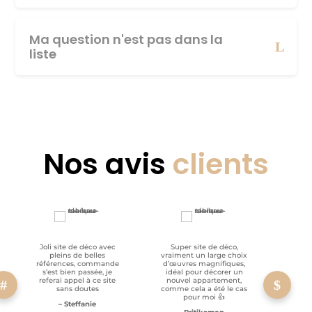
Ma question n'est pas dans la
liste
Nos avis
clients
Joli site de déco avec
Super site de déco,
RAS, p
pleins de belles
vraiment un large choix
clien
références, commande
d’œuvres magnifiques,
s’est bien passée, je
idéal pour décorer un
referai appel à ce site
nouvel appartement,
sans doutes
comme cela a été le cas
pour moi 👍
– Steffanie