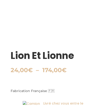
Lion Et Lionne
Plage
24,00
€
–
174,00
€
de
prix :
24,00€
à
Fabrication Française 🇫🇷
174,00€
Livré chez vous entre le