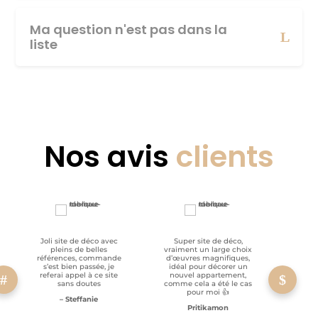
Ma question n'est pas dans la
liste
Nos avis
clients
Joli site de déco avec
Super site de déco,
RAS, p
pleins de belles
vraiment un large choix
clien
références, commande
d’œuvres magnifiques,
s’est bien passée, je
idéal pour décorer un
referai appel à ce site
nouvel appartement,
sans doutes
comme cela a été le cas
pour moi 👍
– Steffanie
Pritikamon