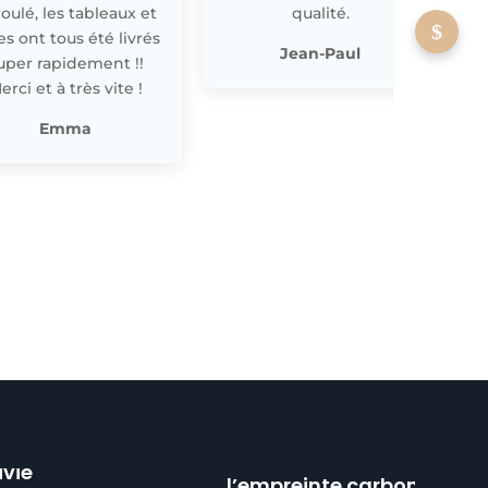
oulé, les tableaux et
qualité.
les ont tous été livrés
p
Jean-Paul
uper rapidement !!
erci et à très vite !
Emma
Réduction de
ivie
l’empreinte carbone