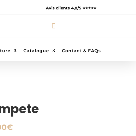
Avis clients 4,8/5 ⭐️⭐️⭐️⭐️⭐️

ture
Catalogue
Contact & FAQs
empete
Plage
00
€
de