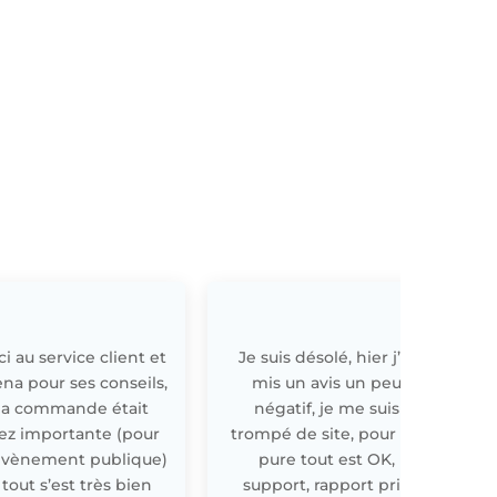
i au service client et
Je suis désolé, hier j’ai
E
ena pour ses conseils,
mis un avis un peu
a commande était
négatif, je me suis
ez importante (pour
trompé de site, pour off
évènement publique)
pure tout est OK,
 tout s’est très bien
support, rapport prix