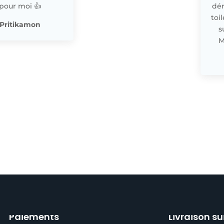
pour moi 👍
dér
toi
Pritikamon
s
M
Paiements
Livraison su