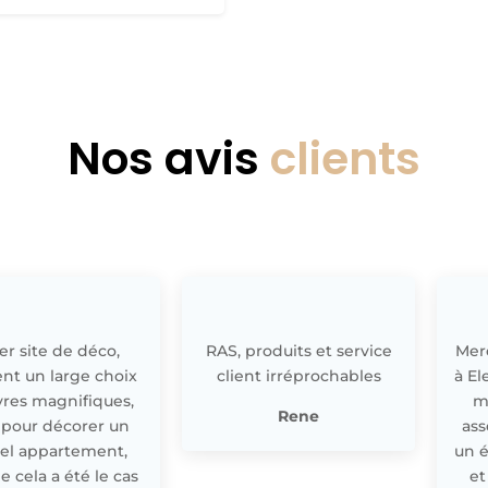
Nos avis
clients
r site de déco,
RAS, produits et service
Merc
nt un large choix
client irréprochables
à El
res magnifiques,
m
Rene
 pour décorer un
ass
el appartement,
un 
cela a été le cas
et