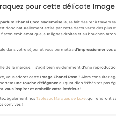
craquez pour cette délicate Image
e parfum Chanel Coco Mademoiselle
, se fait désirer à travers 
l est donc naturellement attiré par cette découverte des plus 
flacon emblématique, aux lignes droites et au bouchon arrond
ale dans votre séjour et vous permettra
d'impressionner vos 
elle de la marque, il s'agit bien évidemment d'une reproductio
e, vous adorez cette
Image Chanel Rose
? Alors consultez é
pportera
une touche d'élégance
au quotidien !
N'hésitez pas ég
ont
vous inspirer et embellir votre intérieur
!
ultez également nos
Tableaux Marques de Luxe
, qui rendront 
os convives !