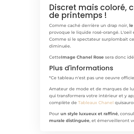
Discret mais coloré, 
de printemps !
Comme caché derrière un drap noir,
l
provoque le liquide rosé-orangé. L'oei
Comme si le spectateur surplombait ce 
diminuée.
Cette
Image Chanel Rose
sera donc idé
Plus d'informations
*Ce tableau n'est pas une oeuvre offici
Amateur de mode et de marques de lux
qui transformera votre intérieur et y a
complète de
Tableaux Chanel
quisaur
Pour
un style luxueux et raffiné
, cons
murale distinguée
, et émerveilleront v