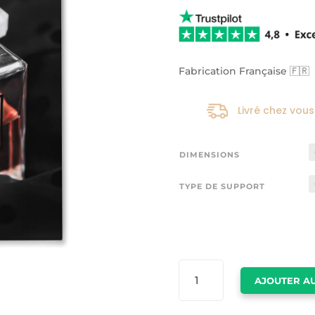
Fabrication Française 🇫🇷
Livré chez vous
DIMENSIONS
TYPE DE SUPPORT
QUANTITÉ
AJOUTER AU
DE
IMAGE