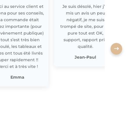
i au service client et
Je suis désolé, hier j’ai
E
ena pour ses conseils,
mis un avis un peu
a commande était
négatif, je me suis
ez importante (pour
trompé de site, pour off
évènement publique)
pure tout est OK,
 tout s’est très bien
support, rapport prix
oulé, les tableaux et
qualité.
les ont tous été livrés
p
Jean-Paul
uper rapidement !!
erci et à très vite !
Emma