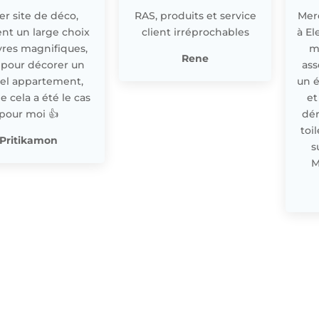
r site de déco,
RAS, produits et service
Merc
nt un large choix
client irréprochables
à El
res magnifiques,
m
Rene
 pour décorer un
ass
el appartement,
un 
cela a été le cas
et
pour moi 👍
dér
toi
Pritikamon
s
M