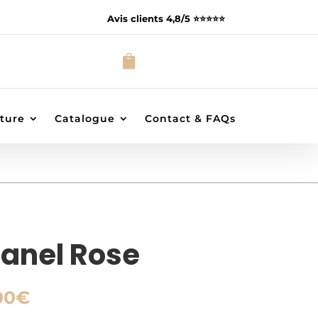
Avis clients 4,8/5 ⭐️⭐️⭐️⭐️⭐️

ture
Catalogue
Contact & FAQs
anel Rose
Plage
00
€
de