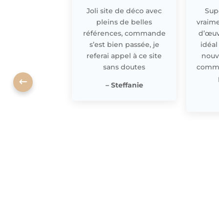
Joli site de déco avec
Supe
pleins de belles
vraime
références, commande
d’œuv
s’est bien passée, je
idéal
referai appel à ce site
nouv
sans doutes
comme 
– Steffanie