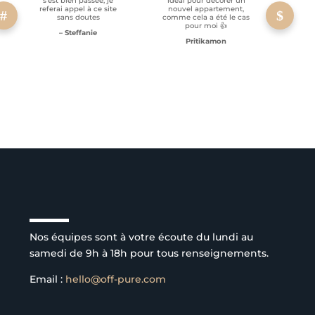
s’est bien passée, je
idéal pour décorer un
referai appel à ce site
nouvel appartement,
sans doutes
comme cela a été le cas
pour moi 👍
– Steffanie
Pritikamon
Service client à l’écoute
Nos équipes sont à votre écoute du lundi au
samedi de 9h à 18h pour tous renseignements.
Email :
hello@off-pure.com