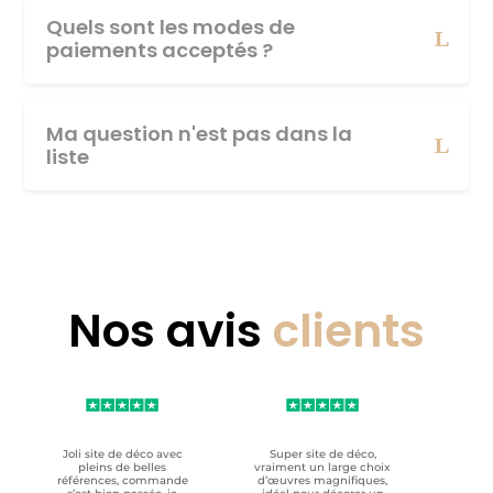
Quels sont les modes de
paiements acceptés ?
Ma question n'est pas dans la
liste
Nos avis
clients
Joli site de déco avec
Super site de déco,
RAS, p
pleins de belles
vraiment un large choix
clien
références, commande
d’œuvres magnifiques,