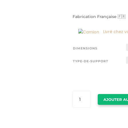
Fabrication Française 🇫🇷
Livré chez v
DIMENSIONS
TYPE-DE-SUPPORT
QUANTITÉ
AJOUTER AU
DE
GRANDE
TOILE
LION