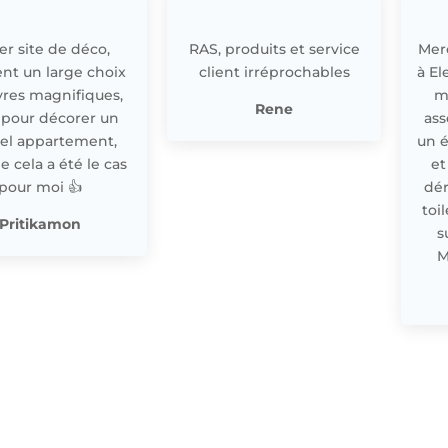
r site de déco,
RAS, produits et service
Merc
nt un large choix
client irréprochables
à El
res magnifiques,
m
Rene
 pour décorer un
ass
el appartement,
un 
cela a été le cas
et
pour moi 👍
dér
toi
Pritikamon
s
M