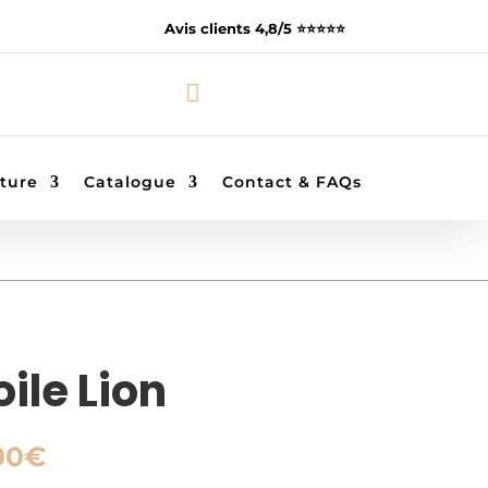
Avis clients 4,8/5 ⭐️⭐️⭐️⭐️⭐️

ture
Catalogue
Contact & FAQs
ile Lion
Plage
00
€
de