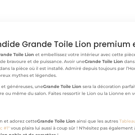
ndide Grande Toile Lion premium et
rande Toile Lion
et embellissez votre intérieur avec cette pièce
 de bravoure et de puissance. Avoir une
Grande Toile Lion
dans 
ans la pièce où il est installé. Admiré depuis toujours par l’
breux mythes et légendes.
 et généreuses, une
Grande Toile Lion
sera la décoration parfa
re ou même du salon. Faites ressortir le Lion ou la Lionne en v
on et adorez cette
Grande Toile Lion
ainsi que les autres
Tablea
c #1"
vous plaira lui aussi à coup sûr ! N'hésitez pas égalemen
ion noble et de caractère
!