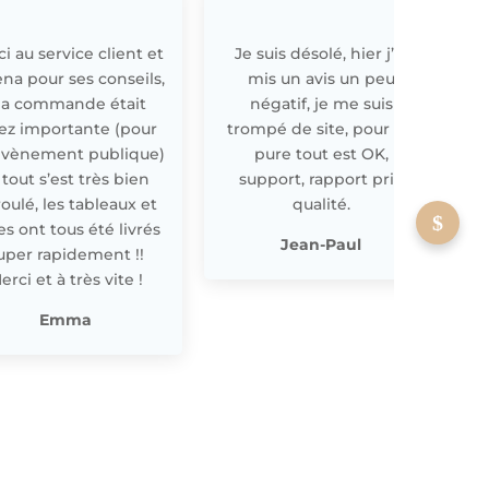
i au service client et
Je suis désolé, hier j’ai
E
ena pour ses conseils,
mis un avis un peu
a commande était
négatif, je me suis
ez importante (pour
trompé de site, pour off
évènement publique)
pure tout est OK,
 tout s’est très bien
support, rapport prix
oulé, les tableaux et
qualité.
les ont tous été livrés
p
Jean-Paul
uper rapidement !!
erci et à très vite !
Emma