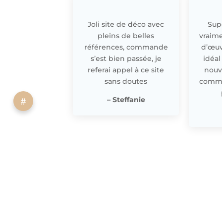
Joli site de déco avec
Supe
pleins de belles
vraime
références, commande
d’œuv
s’est bien passée, je
idéal
referai appel à ce site
nouv
sans doutes
comme 
– Steffanie