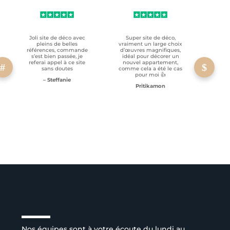
Joli site de déco avec
Super site de déco,
RAS, p
pleins de belles
vraiment un large choix
clien
références, commande
d’œuvres magnifiques,
s’est bien passée, je
idéal pour décorer un
referai appel à ce site
nouvel appartement,
sans doutes
comme cela a été le cas
pour moi 👍
– Steffanie
Pritikamon
Service client à l’écoute
Nos équipes sont à votre écoute du lundi au