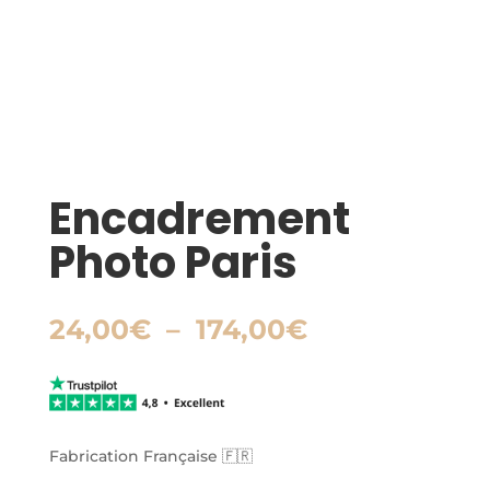
Encadrement
Photo Paris
Plage
24,00
€
–
174,00
€
de
prix :
24,00€
à
174,00€
Fabrication Française 🇫🇷