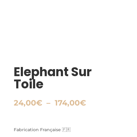
Elephant Sur
Toile
Plage
24,00
€
–
174,00
€
de
prix :
24,00€
à
Fabrication Française 🇫🇷