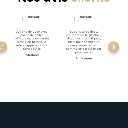
Joli site de déco avec
Super site de déco,
RAS, p
pleins de belles
vraiment un large choix
clien
références, commande
d’œuvres magnifiques,
s’est bien passée, je
idéal pour décorer un
referai appel à ce site
nouvel appartement,
sans doutes
comme cela a été le cas
pour moi 👍
– Steffanie
Pritikamon
Service client à l’écoute