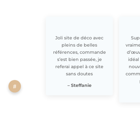
Joli site de déco avec
Supe
pleins de belles
vraime
références, commande
d’œuv
s’est bien passée, je
idéal
referai appel à ce site
nouv
sans doutes
comme 
– Steffanie