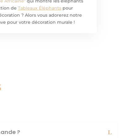
e Africaine"
qui montre les éléphants
ection de
Tableaux Éléphants
pour
écoration ? Alors vous adorerez notre
have pour votre décoration murale !
s
ande ?