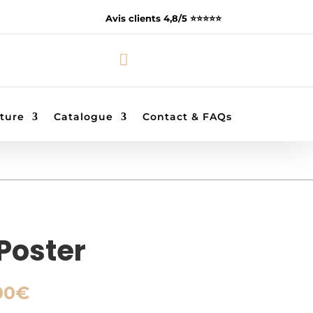
Avis clients 4,8/5 ⭐️⭐️⭐️⭐️⭐️

ture
Catalogue
Contact & FAQs
Poster
Plage
00
€
de