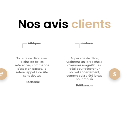
Nos avis
clients
Joli site de déco avec
Super site de déco,
RAS, p
pleins de belles
vraiment un large choix
clien
références, commande
d’œuvres magnifiques,
s’est bien passée, je
idéal pour décorer un
referai appel à ce site
nouvel appartement,
sans doutes
comme cela a été le cas
pour moi 👍
– Steffanie
Pritikamon