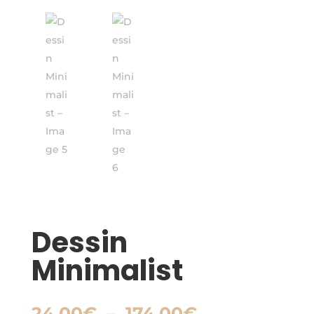
Dessin
Minimalist
Plage
24,00
€
–
174,00
€