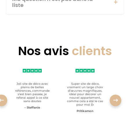
liste
Nos avis
clients
Joli site de déco avec
Super site de déco,
RAS, p
pleins de belles
vraiment un large choix
clien
références, commande
d’œuvres magnifiques,
s’est bien passée, je
idéal pour décorer un
referai appel à ce site
nouvel appartement,
sans doutes
comme cela a été le cas
pour moi 👍
– Steffanie
Pritikamon