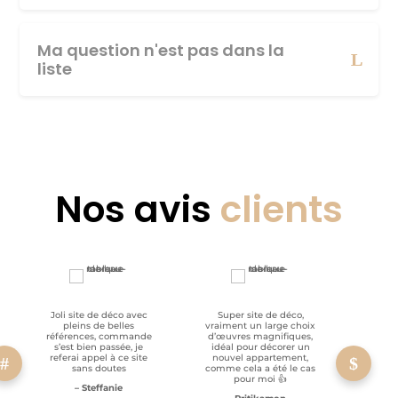
Ma question n'est pas dans la
liste
Nos avis
clients
Joli site de déco avec
Super site de déco,
RAS, p
pleins de belles
vraiment un large choix
clien
références, commande
d’œuvres magnifiques,
s’est bien passée, je
idéal pour décorer un
referai appel à ce site
nouvel appartement,
sans doutes
comme cela a été le cas
pour moi 👍
– Steffanie