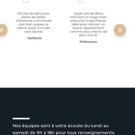
Joli site de déco avec
Super site de déco,
RAS, p
pleins de belles
vraiment un large choix
clien
références, commande
d’œuvres magnifiques,
s’est bien passée, je
idéal pour décorer un
referai appel à ce site
nouvel appartement,
sans doutes
comme cela a été le cas
pour moi 👍
– Steffanie
Pritikamon
Service client à l’écoute
Nos équipes sont à votre écoute du lundi au
samedi de 9h à 18h pour tous renseignements.