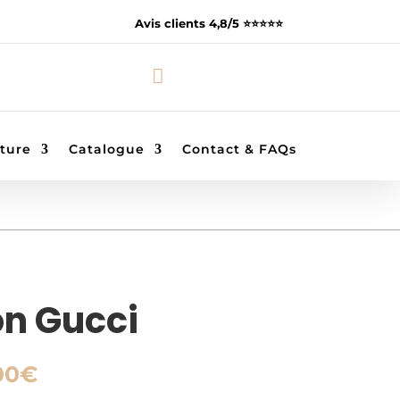
Avis clients 4,8/5 ⭐️⭐️⭐️⭐️⭐️

ture
Catalogue
Contact & FAQs
on Gucci
Plage
00
€
de