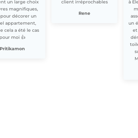
nt un large choix
client irréprochables
à El
res magnifiques,
m
Rene
 pour décorer un
ass
el appartement,
un 
cela a été le cas
et
pour moi 👍
dér
toi
Pritikamon
s
M