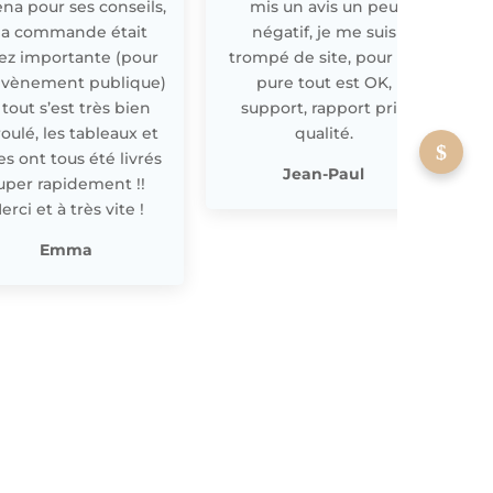
ena pour ses conseils,
mis un avis un peu
a commande était
négatif, je me suis
ez importante (pour
trompé de site, pour off
évènement publique)
pure tout est OK,
 tout s’est très bien
support, rapport prix
oulé, les tableaux et
qualité.
les ont tous été livrés
p
Jean-Paul
uper rapidement !!
erci et à très vite !
Emma