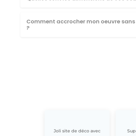
Comment accrocher mon oeuvre sans 
?
Joli site de déco avec
Supe