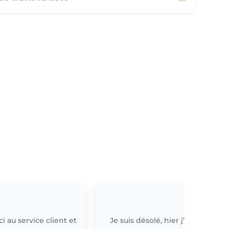
i au service client et
Je suis désolé, hier j’ai
E