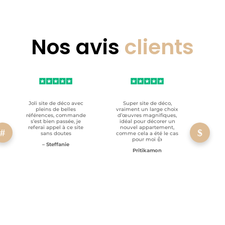
Nos avis
clients
Joli site de déco avec
Super site de déco,
RAS, p
pleins de belles
vraiment un large choix
clien
références, commande
d’œuvres magnifiques,
s’est bien passée, je
idéal pour décorer un
referai appel à ce site
nouvel appartement,
sans doutes
comme cela a été le cas
pour moi 👍
– Steffanie
Pritikamon