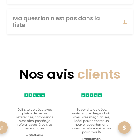
Ma question n'est pas dans la
liste
Nos avis
clients
Joli site de déco avec
Super site de déco,
RAS, p
pleins de belles
vraiment un large choix
clien
références, commande
d’œuvres magnifiques,
s’est bien passée, je
idéal pour décorer un
referai appel à ce site
nouvel appartement,
sans doutes
comme cela a été le cas
pour moi 👍
– Steffanie
Pritikamon