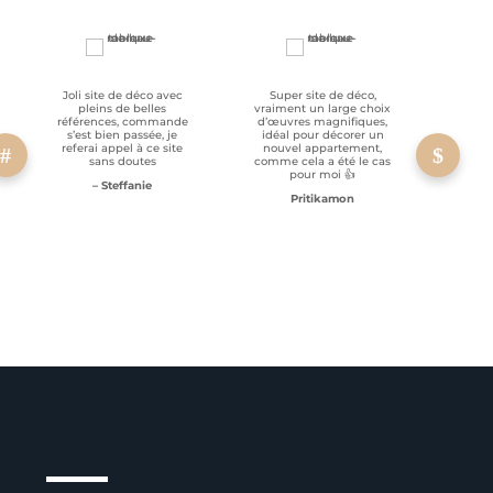
Joli site de déco avec
Super site de déco,
RAS, p
pleins de belles
vraiment un large choix
clien
références, commande
d’œuvres magnifiques,
s’est bien passée, je
idéal pour décorer un
referai appel à ce site
nouvel appartement,
sans doutes
comme cela a été le cas
pour moi 👍
– Steffanie
Pritikamon
Service client à l’écoute